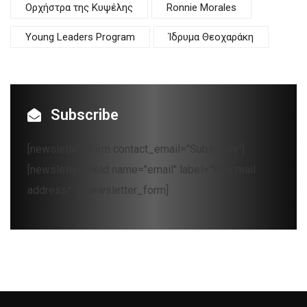
Oρχήστρα της Κυψέλης
Ronnie Morales
Young Leaders Program
Ίδρυμα Θεοχαράκη
Subscribe
[newsletter_form contact_email="Subscribe"]
[newsletter_field name="email" label="Your mail
address*"][/newsletter_form]