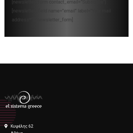
[newsletter_form contact_email="Subscribe"]
[newsletter_field name="email" label="Your mail
address*"][/newsletter_form]
Κυψέλης 62