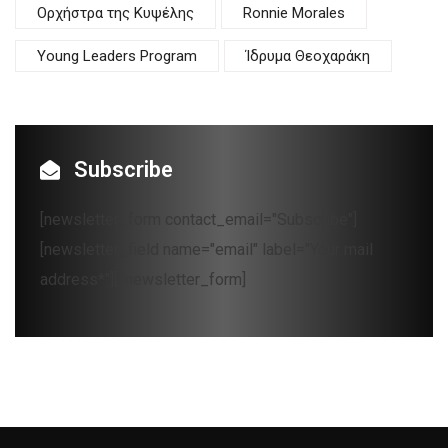
Oρχήστρα της Κυψέλης
Ronnie Morales
Young Leaders Program
Ίδρυμα Θεοχαράκη
Subscribe
[newsletter_form contact_email="Subscribe"]
[newsletter_field name="email" label="Your mail
address*"][/newsletter_form]